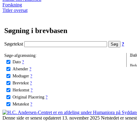
Forskning
Titler oversat
Søgning i brevbasen
Søgetekst
?
Søge-afgrænsning:
Hjæl
Dato
?
Herko
Afsender
?
Modtager
?
Brevtekst
?
Herkomst
?
Original Placering
?
Metatekst
?
Denne side er senest opdateret 13. november 2025 Netstedet er senest