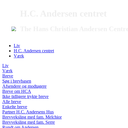
H.C. Andersen centret
The Hans Christian Andersen Centr
Liv
H.C. Andersen centret
Værk
Liv
Værk
Breve
Søg i brevbasen
Afsendere og modtagere
Breve om HCA
Ikke tidligere trykte breve
Alle breve
Enkelte breve
Partner H.C. Andersens Hus
Brevveksling med fam. Melchior
Brevveksling med fam. Serre
Rundt om Andersen