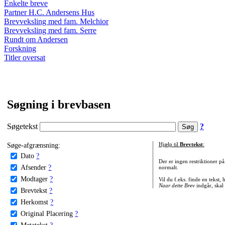
Enkelte breve
Partner H.C. Andersens Hus
Brevveksling med fam. Melchior
Brevveksling med fam. Serre
Rundt om Andersen
Forskning
Titler oversat
Søgning i brevbasen
Søgetekst
?
Søge-afgrænsning:
Hjælp til
Brevtekst
:
Dato
?
Der er ingen restriktioner p
Afsender
?
normalt.
Modtager
?
Vil du f.eks. finde en tekst,
Naar dette Brev
indgår, skal
Brevtekst
?
Herkomst
?
Original Placering
?
Metatekst
?