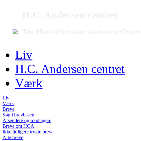
H.C. Andersen centret
The Hans Christian Andersen Centr
Liv
H.C. Andersen centret
Værk
Liv
Værk
Breve
Søg i brevbasen
Afsendere og modtagere
Breve om HCA
Ikke tidligere trykte breve
Alle breve