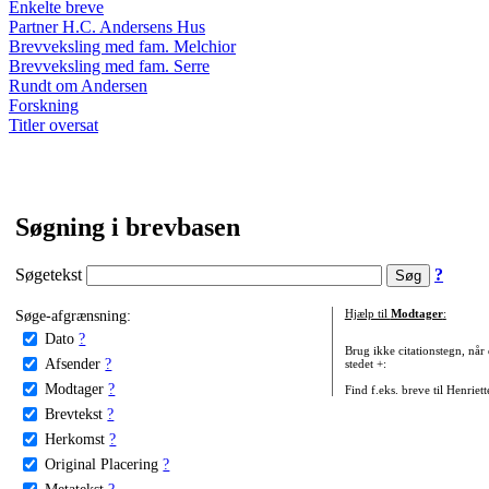
Enkelte breve
Partner H.C. Andersens Hus
Brevveksling med fam. Melchior
Brevveksling med fam. Serre
Rundt om Andersen
Forskning
Titler oversat
Søgning i brevbasen
Søgetekst
?
Søge-afgrænsning:
Hjælp til
Modtager
:
Dato
?
Brug ikke citationstegn, når
Afsender
?
stedet +:
Modtager
?
Find f.eks. breve til Henriet
Brevtekst
?
Herkomst
?
Original Placering
?
Metatekst
?