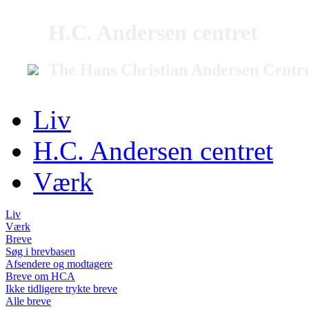
H.C. Andersen centret
The Hans Christian Andersen Centr
Liv
H.C. Andersen centret
Værk
Liv
Værk
Breve
Søg i brevbasen
Afsendere og modtagere
Breve om HCA
Ikke tidligere trykte breve
Alle breve