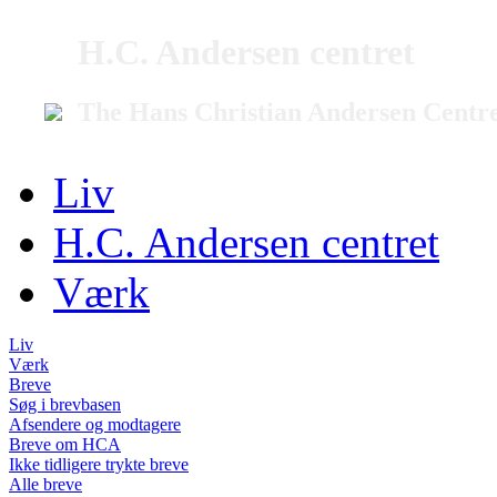
H.C. Andersen centret
The Hans Christian Andersen Centr
Liv
H.C. Andersen centret
Værk
Liv
Værk
Breve
Søg i brevbasen
Afsendere og modtagere
Breve om HCA
Ikke tidligere trykte breve
Alle breve