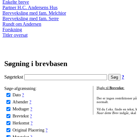
Enkelte breve
Partner H.C. Andersens Hus
Brevveksling med fam. Melchior
Brevveksling med fam. Serre
Rundt om Andersen
Forskning
Titler oversat
Søgning i brevbasen
Søgetekst
?
Søge-afgrænsning:
Hjælp til
Brevtekst
:
Dato
?
Der er ingen restriktioner p
Afsender
?
normalt.
Modtager
?
Vil du f.eks. finde en tekst,
Naar dette Brev
indgår, skal
Brevtekst
?
Herkomst
?
Original Placering
?
Metatekst
?