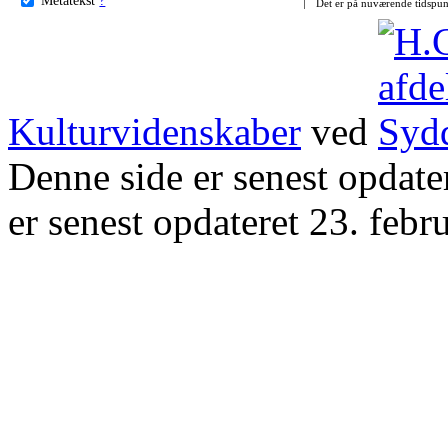
Det er på nuværende tidspun
Kulturvidenskaber
ved
Denne side er senest opdat
er senest opdateret 23. febr