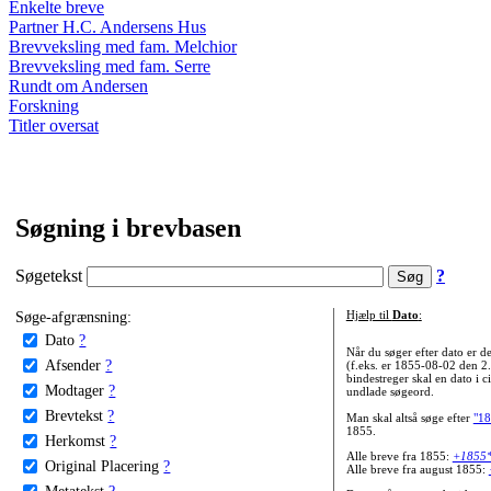
Enkelte breve
Partner H.C. Andersens Hus
Brevveksling med fam. Melchior
Brevveksling med fam. Serre
Rundt om Andersen
Forskning
Titler oversat
Søgning i brevbasen
Søgetekst
?
Søge-afgrænsning:
Hjælp til
Dato
:
Dato
?
Når du søger efter dato er
Afsender
?
(f.eks. er 1855-08-02 den 2
bindestreger skal en dato i c
Modtager
?
undlade søgeord.
Brevtekst
?
Man skal altså søge efter
"18
1855.
Herkomst
?
Alle breve fra 1855:
+1855
Original Placering
?
Alle breve fra august 1855:
Metatekst
?