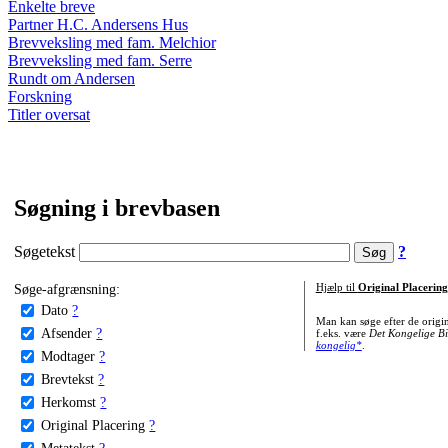
Enkelte breve
Partner H.C. Andersens Hus
Brevveksling med fam. Melchior
Brevveksling med fam. Serre
Rundt om Andersen
Forskning
Titler oversat
Søgning i brevbasen
Søgetekst
?
Søge-afgrænsning:
Hjælp til
Original Placering
Dato
?
Man kan søge efter de origi
Afsender
?
f.eks. være
Det Kongelige Bi
kongelig*
.
Modtager
?
Brevtekst
?
Herkomst
?
Original Placering
?
Metatekst
?