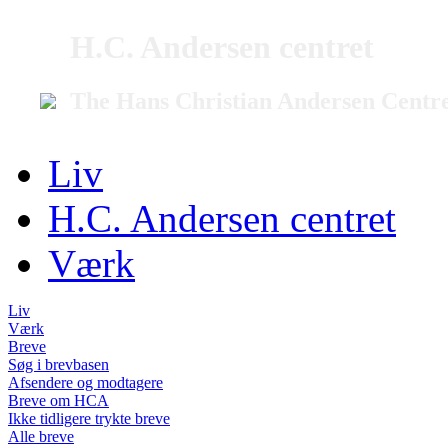
H.C. Andersen centret
The Hans Christian Andersen Centr
Liv
H.C. Andersen centret
Værk
Liv
Værk
Breve
Søg i brevbasen
Afsendere og modtagere
Breve om HCA
Ikke tidligere trykte breve
Alle breve