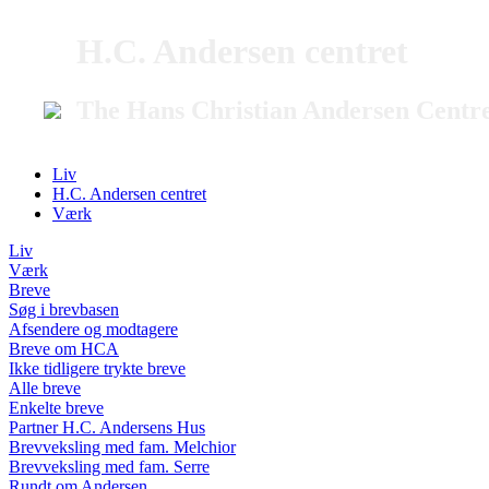
H.C. Andersen centret
The Hans Christian Andersen Centr
Liv
H.C. Andersen centret
Værk
Liv
Værk
Breve
Søg i brevbasen
Afsendere og modtagere
Breve om HCA
Ikke tidligere trykte breve
Alle breve
Enkelte breve
Partner H.C. Andersens Hus
Brevveksling med fam. Melchior
Brevveksling med fam. Serre
Rundt om Andersen