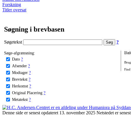
Forskning
Titler oversat
Søgning i brevbasen
Søgetekst
?
Søge-afgrænsning:
Hjæl
Dato
?
Brug 
Afsender
?
Find
Modtager
?
Brevtekst
?
Herkomst
?
Original Placering
?
Metatekst
?
Denne side er senest opdateret 13. november 2025 Netstedet er senest