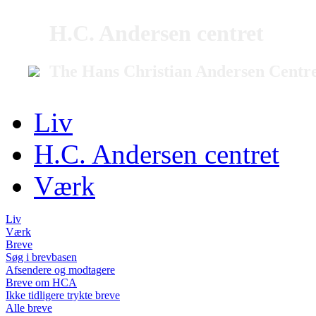
H.C. Andersen centret
The Hans Christian Andersen Centr
Liv
H.C. Andersen centret
Værk
Liv
Værk
Breve
Søg i brevbasen
Afsendere og modtagere
Breve om HCA
Ikke tidligere trykte breve
Alle breve