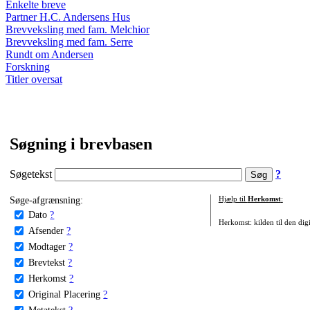
Enkelte breve
Partner H.C. Andersens Hus
Brevveksling med fam. Melchior
Brevveksling med fam. Serre
Rundt om Andersen
Forskning
Titler oversat
Søgning i brevbasen
Søgetekst
?
Søge-afgrænsning:
Hjælp til
Herkomst
:
Dato
?
Herkomst: kilden til den digi
Afsender
?
Modtager
?
Brevtekst
?
Herkomst
?
Original Placering
?
Metatekst
?