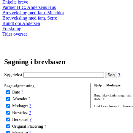
Enkelte breve
Partner H.C. Andersens Hus
Brevveksling med fam. Melchior
Brevveksling med fam. Serre
Rundt om Andersen
Forskning
Titler oversat
Søgning i brevbasen
Søgetekst
?
Søge-afgrænsning:
Hjælp til
Modtager
:
Dato
?
Brug ikke citationstegn, når
Afsender
?
stedet +:
Modtager
?
Find f.eks. breve til Henriet
Brevtekst
?
Herkomst
?
Original Placering
?
Metatekst
?