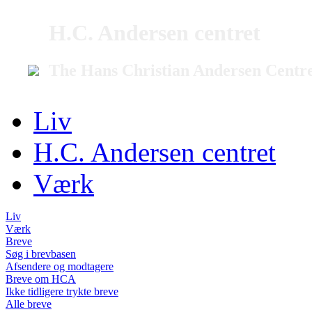
H.C. Andersen centret
The Hans Christian Andersen Centr
Liv
H.C. Andersen centret
Værk
Liv
Værk
Breve
Søg i brevbasen
Afsendere og modtagere
Breve om HCA
Ikke tidligere trykte breve
Alle breve