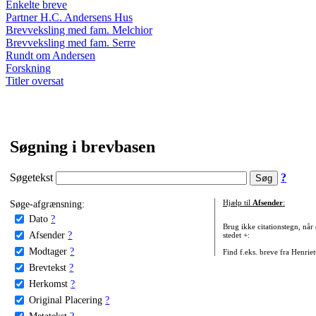
Enkelte breve
Partner H.C. Andersens Hus
Brevveksling med fam. Melchior
Brevveksling med fam. Serre
Rundt om Andersen
Forskning
Titler oversat
Søgning i brevbasen
Søgetekst
?
Søge-afgrænsning:
Hjælp til
Afsender
:
Dato
?
Brug ikke citationstegn, når
Afsender
?
stedet +:
Modtager
?
Find f.eks. breve fra Henrie
Brevtekst
?
Herkomst
?
Original Placering
?
Metatekst
?