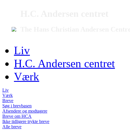
H.C. Andersen centret
The Hans Christian Andersen Centr
Liv
H.C. Andersen centret
Værk
Liv
Værk
Breve
Søg i brevbasen
Afsendere og modtagere
Breve om HCA
Ikke tidligere trykte breve
Alle breve