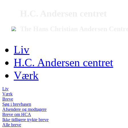
H.C. Andersen centret
The Hans Christian Andersen Centr
Liv
H.C. Andersen centret
Værk
Liv
Værk
Breve
Søg i brevbasen
Afsendere og modtagere
Breve om HCA
Ikke tidligere trykte breve
Alle breve