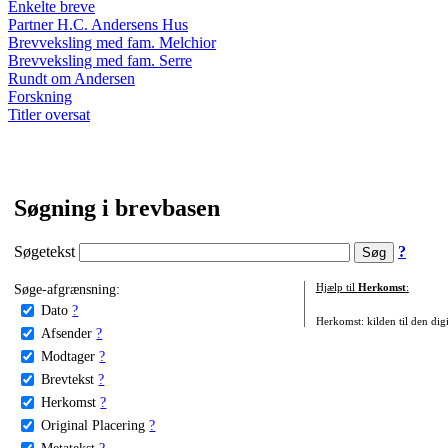
Enkelte breve
Partner H.C. Andersens Hus
Brevveksling med fam. Melchior
Brevveksling med fam. Serre
Rundt om Andersen
Forskning
Titler oversat
Søgning i brevbasen
Søgetekst
?
Søge-afgrænsning:
Hjælp til
Herkomst
:
Dato
?
Herkomst: kilden til den digi
Afsender
?
Modtager
?
Brevtekst
?
Herkomst
?
Original Placering
?
Metatekst
?