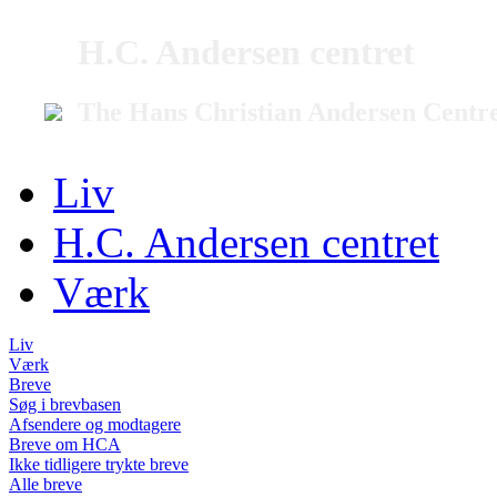
H.C. Andersen centret
The Hans Christian Andersen Centr
Liv
H.C. Andersen centret
Værk
Liv
Værk
Breve
Søg i brevbasen
Afsendere og modtagere
Breve om HCA
Ikke tidligere trykte breve
Alle breve