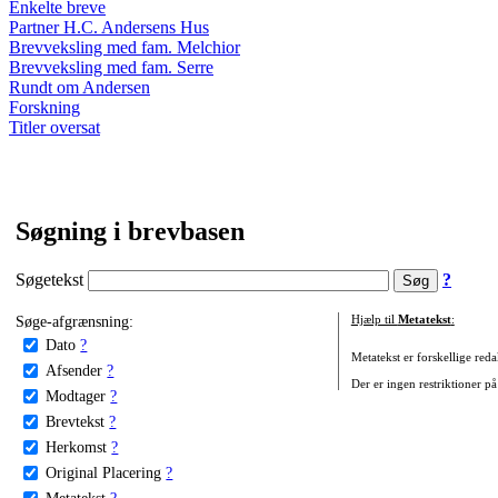
Enkelte breve
Partner H.C. Andersens Hus
Brevveksling med fam. Melchior
Brevveksling med fam. Serre
Rundt om Andersen
Forskning
Titler oversat
Søgning i brevbasen
Søgetekst
?
Søge-afgrænsning:
Hjælp til
Metatekst
:
Dato
?
Metatekst er forskellige reda
Afsender
?
Der er ingen restriktioner på
Modtager
?
Brevtekst
?
Herkomst
?
Original Placering
?
Metatekst
?