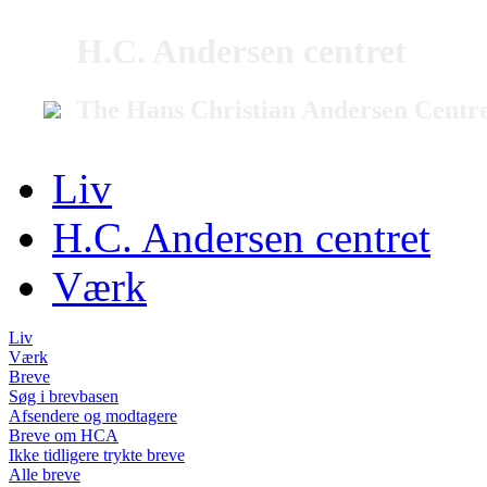
H.C. Andersen centret
The Hans Christian Andersen Centr
Liv
H.C. Andersen centret
Værk
Liv
Værk
Breve
Søg i brevbasen
Afsendere og modtagere
Breve om HCA
Ikke tidligere trykte breve
Alle breve