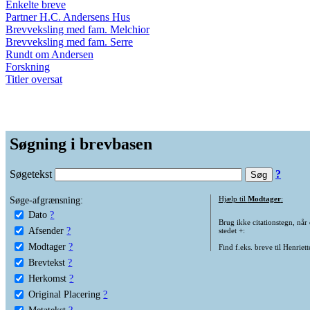
Enkelte breve
Partner H.C. Andersens Hus
Brevveksling med fam. Melchior
Brevveksling med fam. Serre
Rundt om Andersen
Forskning
Titler oversat
Søgning i brevbasen
Søgetekst
?
Søge-afgrænsning:
Hjælp til
Modtager
:
Dato
?
Brug ikke citationstegn, når
Afsender
?
stedet +:
Modtager
?
Find f.eks. breve til Henriet
Brevtekst
?
Herkomst
?
Original Placering
?
Metatekst
?