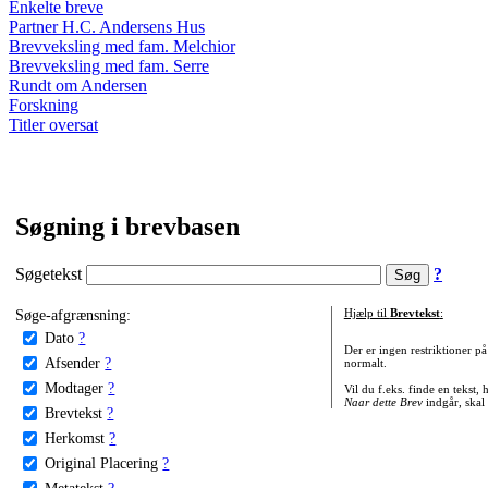
Enkelte breve
Partner H.C. Andersens Hus
Brevveksling med fam. Melchior
Brevveksling med fam. Serre
Rundt om Andersen
Forskning
Titler oversat
Søgning i brevbasen
Søgetekst
?
Søge-afgrænsning:
Hjælp til
Brevtekst
:
Dato
?
Der er ingen restriktioner p
Afsender
?
normalt.
Modtager
?
Vil du f.eks. finde en tekst,
Naar dette Brev
indgår, skal
Brevtekst
?
Herkomst
?
Original Placering
?
Metatekst
?