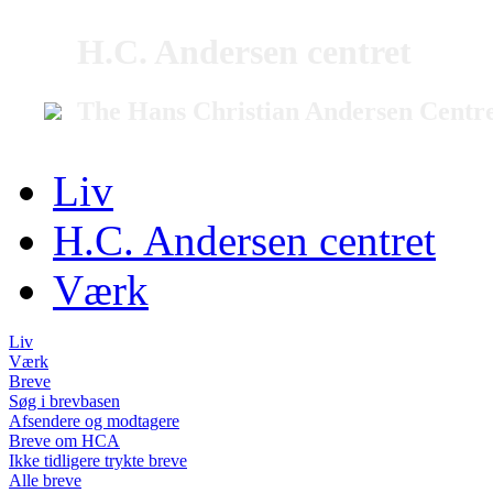
H.C. Andersen centret
The Hans Christian Andersen Centr
Liv
H.C. Andersen centret
Værk
Liv
Værk
Breve
Søg i brevbasen
Afsendere og modtagere
Breve om HCA
Ikke tidligere trykte breve
Alle breve