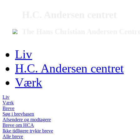
H.C. Andersen centret
The Hans Christian Andersen Centr
Liv
H.C. Andersen centret
Værk
Liv
Værk
Breve
Søg i brevbasen
Afsendere og modtagere
Breve om HCA
Ikke tidligere trykte breve
Alle breve