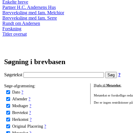
Enkelte breve
Partner H.C. Andersens Hus
Brevveksling med fam. Melchior
Brevveksling med fam. Serre
Rundt om Andersen
Forskning
Titler oversat
Søgning i brevbasen
Søgetekst
?
Søge-afgrænsning:
Hjælp til
Metatekst
:
Dato
?
Metatekst er forskellige reda
Afsender
?
Der er ingen restriktioner på
Modtager
?
Brevtekst
?
Herkomst
?
Original Placering
?
Metatekst
?