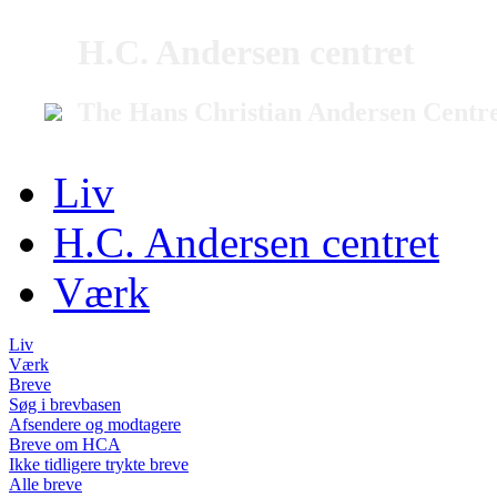
H.C. Andersen centret
The Hans Christian Andersen Centr
Liv
H.C. Andersen centret
Værk
Liv
Værk
Breve
Søg i brevbasen
Afsendere og modtagere
Breve om HCA
Ikke tidligere trykte breve
Alle breve