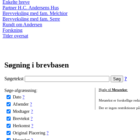
Enkelte breve
Partner H.C. Andersens Hus
Brevveksling med fam. Melchior
Brevveksling med fam. Serre
Rundt om Andersen
Forskning
Titler oversat
Søgning i brevbasen
Søgetekst
?
Søge-afgrænsning:
Hjælp til
Metatekst
:
Dato
?
Metatekst er forskellige reda
Afsender
?
Der er ingen restriktioner på
Modtager
?
Brevtekst
?
Herkomst
?
Original Placering
?
Metatekst
?