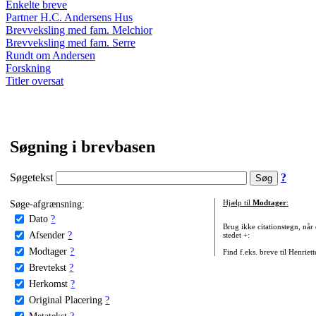
Enkelte breve
Partner H.C. Andersens Hus
Brevveksling med fam. Melchior
Brevveksling med fam. Serre
Rundt om Andersen
Forskning
Titler oversat
Søgning i brevbasen
Søgetekst
?
Søge-afgrænsning:
Hjælp til
Modtager
:
Dato
?
Brug ikke citationstegn, når
Afsender
?
stedet +:
Modtager
?
Find f.eks. breve til Henriet
Brevtekst
?
Herkomst
?
Original Placering
?
Metatekst
?