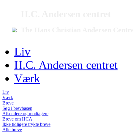
H.C. Andersen centret
The Hans Christian Andersen Centr
Liv
H.C. Andersen centret
Værk
Liv
Værk
Breve
Søg i brevbasen
Afsendere og modtagere
Breve om HCA
Ikke tidligere trykte breve
Alle breve