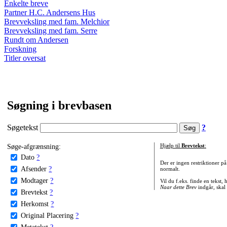
Enkelte breve
Partner H.C. Andersens Hus
Brevveksling med fam. Melchior
Brevveksling med fam. Serre
Rundt om Andersen
Forskning
Titler oversat
Søgning i brevbasen
Søgetekst
?
Søge-afgrænsning:
Hjælp til
Brevtekst
:
Dato
?
Der er ingen restriktioner p
Afsender
?
normalt.
Modtager
?
Vil du f.eks. finde en tekst,
Naar dette Brev
indgår, skal
Brevtekst
?
Herkomst
?
Original Placering
?
Metatekst
?