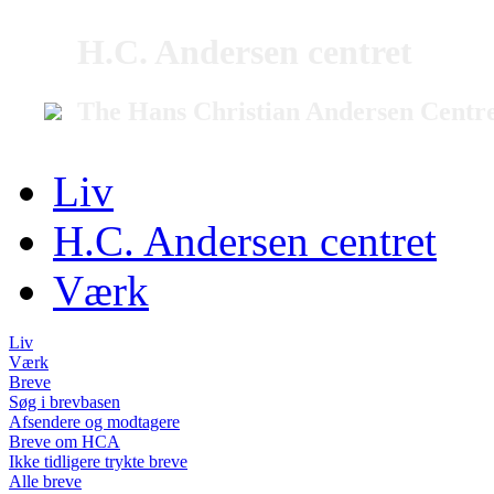
H.C. Andersen centret
The Hans Christian Andersen Centr
Liv
H.C. Andersen centret
Værk
Liv
Værk
Breve
Søg i brevbasen
Afsendere og modtagere
Breve om HCA
Ikke tidligere trykte breve
Alle breve