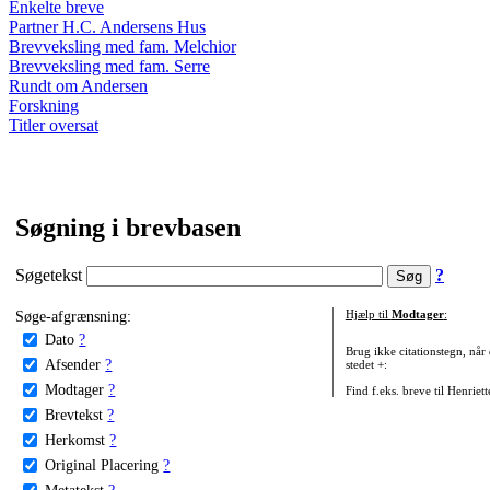
Enkelte breve
Partner H.C. Andersens Hus
Brevveksling med fam. Melchior
Brevveksling med fam. Serre
Rundt om Andersen
Forskning
Titler oversat
Søgning i brevbasen
Søgetekst
?
Søge-afgrænsning:
Hjælp til
Modtager
:
Dato
?
Brug ikke citationstegn, når
Afsender
?
stedet +:
Modtager
?
Find f.eks. breve til Henriet
Brevtekst
?
Herkomst
?
Original Placering
?
Metatekst
?