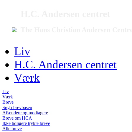
H.C. Andersen centret
The Hans Christian Andersen Centr
Liv
H.C. Andersen centret
Værk
Liv
Værk
Breve
Søg i brevbasen
Afsendere og modtagere
Breve om HCA
Ikke tidligere trykte breve
Alle breve