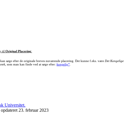
p til
Original Placering
:
kan søge efter de originale breves nuværende placering. Det kunne f.eks. være
Det Kongelige
otek
, som man kan finde ved at søge efter:
kongelig*
.
 opdateret 23. februar 2023