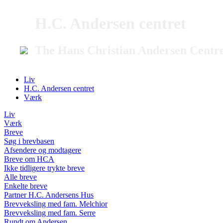
H.C. Andersen centret
The Hans Christian Andersen Centr
Liv
H.C. Andersen centret
Værk
Liv
Værk
Breve
Søg i brevbasen
Afsendere og modtagere
Breve om HCA
Ikke tidligere trykte breve
Alle breve
Enkelte breve
Partner H.C. Andersens Hus
Brevveksling med fam. Melchior
Brevveksling med fam. Serre
Rundt om Andersen