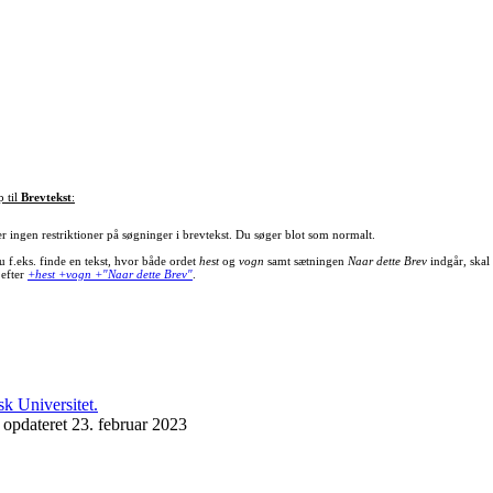
p til
Brevtekst
:
er ingen restriktioner på søgninger i brevtekst. Du søger blot som normalt.
u f.eks. finde en tekst, hvor både ordet
hest
og
vogn
samt sætningen
Naar dette Brev
indgår, skal
 efter
+hest +vogn +"Naar dette Brev"
.
 opdateret 23. februar 2023