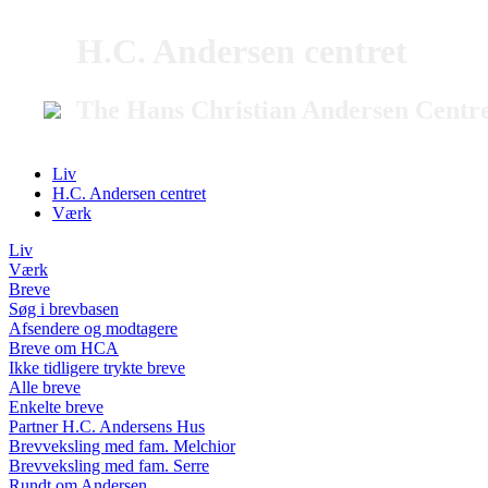
H.C. Andersen centret
The Hans Christian Andersen Centr
Liv
H.C. Andersen centret
Værk
Liv
Værk
Breve
Søg i brevbasen
Afsendere og modtagere
Breve om HCA
Ikke tidligere trykte breve
Alle breve
Enkelte breve
Partner H.C. Andersens Hus
Brevveksling med fam. Melchior
Brevveksling med fam. Serre
Rundt om Andersen