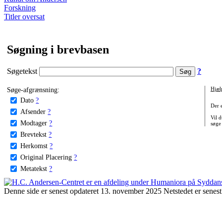
Forskning
Titler oversat
Søgning i brevbasen
Søgetekst
?
Søge-afgrænsning:
Hjæl
Dato
?
Der 
Afsender
?
Vil d
Modtager
?
søge
Brevtekst
?
Herkomst
?
Original Placering
?
Metatekst
?
Denne side er senest opdateret 13. november 2025 Netstedet er senest