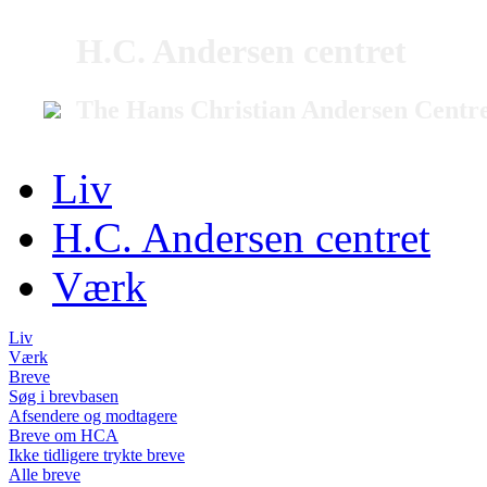
H.C. Andersen centret
The Hans Christian Andersen Centr
Liv
H.C. Andersen centret
Værk
Liv
Værk
Breve
Søg i brevbasen
Afsendere og modtagere
Breve om HCA
Ikke tidligere trykte breve
Alle breve