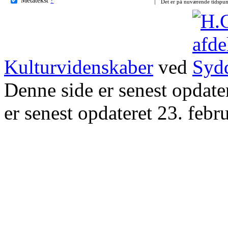
Det er på nuværende tidspun
Kulturvidenskaber
ved
Denne side er senest opdat
er senest opdateret 23. febr