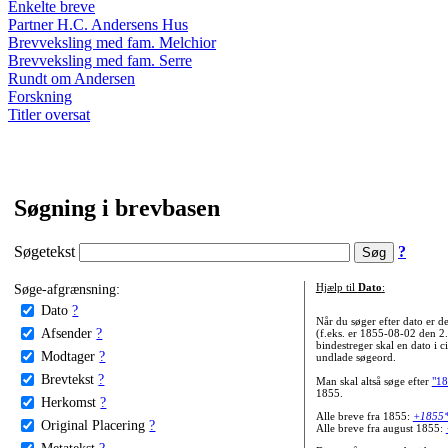
Enkelte breve
Partner H.C. Andersens Hus
Brevveksling med fam. Melchior
Brevveksling med fam. Serre
Rundt om Andersen
Forskning
Titler oversat
Søgning i brevbasen
Søgetekst
?
Søge-afgrænsning:
Hjælp til
Dato
:
Dato
?
Når du søger efter dato er
Afsender
?
(f.eks. er 1855-08-02 den 2
bindestreger skal en dato i c
Modtager
?
undlade søgeord.
Brevtekst
?
Man skal altså søge efter
"18
1855.
Herkomst
?
Alle breve fra 1855:
+1855
Original Placering
?
Alle breve fra august 1855:
Metatekst
?