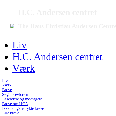
H.C. Andersen centret
The Hans Christian Andersen Centr
Liv
H.C. Andersen centret
Værk
Liv
Værk
Breve
Søg i brevbasen
Afsendere og modtagere
Breve om HCA
Ikke tidligere trykte breve
Alle breve