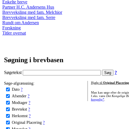
Enkelte breve
Partner H.C. Andersens Hus
Brevveksling med fam. Melchior
Brevveksling med fam. Serre
Rundt om Andersen
Forskning
Titler oversat
Søgning i brevbasen
Søgetekst
?
Søge-afgrænsning:
Hjælp til
Original Placering
Dato
?
Man kan søge efter de origi
Afsender
?
f.eks. være
Det Kongelige Bi
kongelig*
.
Modtager
?
Brevtekst
?
Herkomst
?
Original Placering
?
Metatekst
?