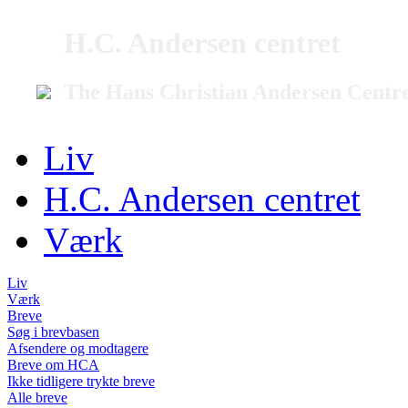
H.C. Andersen centret
The Hans Christian Andersen Centr
Liv
H.C. Andersen centret
Værk
Liv
Værk
Breve
Søg i brevbasen
Afsendere og modtagere
Breve om HCA
Ikke tidligere trykte breve
Alle breve