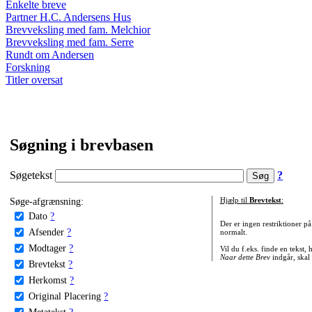
Enkelte breve
Partner H.C. Andersens Hus
Brevveksling med fam. Melchior
Brevveksling med fam. Serre
Rundt om Andersen
Forskning
Titler oversat
Søgning i brevbasen
Søgetekst
?
Søge-afgrænsning:
Hjælp til
Brevtekst
:
Dato
?
Der er ingen restriktioner p
Afsender
?
normalt.
Modtager
?
Vil du f.eks. finde en tekst,
Naar dette Brev
indgår, skal
Brevtekst
?
Herkomst
?
Original Placering
?
Metatekst
?