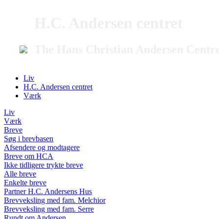
H.C. Andersen centret
The Hans Christian Andersen Centr
Liv
H.C. Andersen centret
Værk
Liv
Værk
Breve
Søg i brevbasen
Afsendere og modtagere
Breve om HCA
Ikke tidligere trykte breve
Alle breve
Enkelte breve
Partner H.C. Andersens Hus
Brevveksling med fam. Melchior
Brevveksling med fam. Serre
Rundt om Andersen