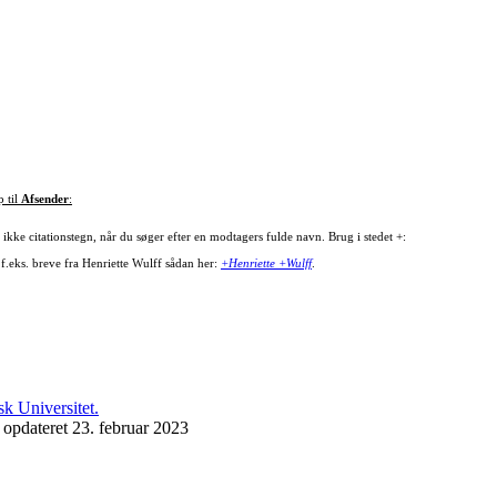
p til
Afsender
:
ikke citationstegn, når du søger efter en modtagers fulde navn. Brug i stedet +:
 f.eks. breve fra Henriette Wulff sådan her:
+Henriette +Wulff
.
 opdateret 23. februar 2023