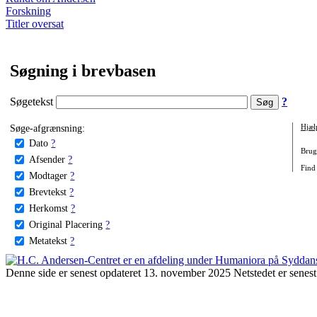
Forskning
Titler oversat
Søgning i brevbasen
Søgetekst
?
Søge-afgrænsning:
Hjæl
Dato
?
Brug 
Afsender
?
Find
Modtager
?
Brevtekst
?
Herkomst
?
Original Placering
?
Metatekst
?
Denne side er senest opdateret 13. november 2025 Netstedet er senest