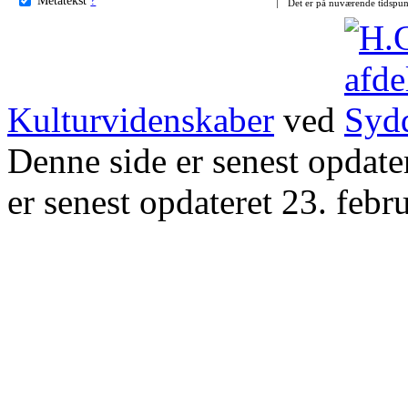
Det er på nuværende tidspun
Kulturvidenskaber
ved
Denne side er senest opdat
er senest opdateret 23. febr