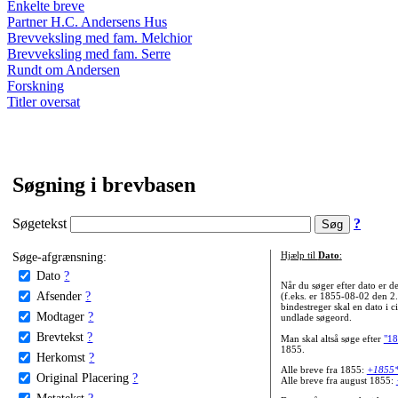
Enkelte breve
Partner H.C. Andersens Hus
Brevveksling med fam. Melchior
Brevveksling med fam. Serre
Rundt om Andersen
Forskning
Titler oversat
Søgning i brevbasen
Søgetekst
?
Søge-afgrænsning:
Hjælp til
Dato
:
Dato
?
Når du søger efter dato er
Afsender
?
(f.eks. er 1855-08-02 den 2
bindestreger skal en dato i c
Modtager
?
undlade søgeord.
Brevtekst
?
Man skal altså søge efter
"18
1855.
Herkomst
?
Alle breve fra 1855:
+1855
Original Placering
?
Alle breve fra august 1855:
Metatekst
?