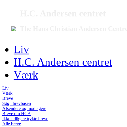
H.C. Andersen centret
The Hans Christian Andersen Centr
Liv
H.C. Andersen centret
Værk
Liv
Værk
Breve
Søg i brevbasen
Afsendere og modtagere
Breve om HCA
Ikke tidligere trykte breve
Alle breve