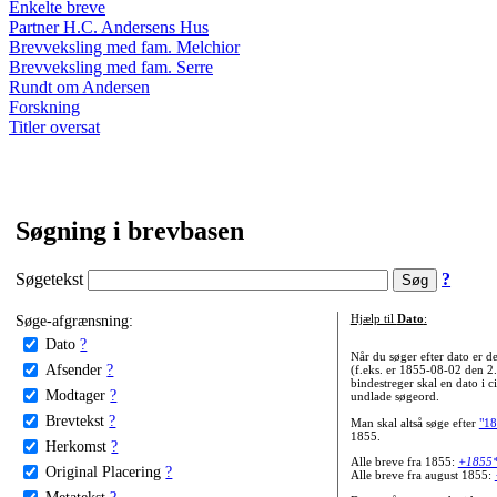
Enkelte breve
Partner H.C. Andersens Hus
Brevveksling med fam. Melchior
Brevveksling med fam. Serre
Rundt om Andersen
Forskning
Titler oversat
Søgning i brevbasen
Søgetekst
?
Søge-afgrænsning:
Hjælp til
Dato
:
Dato
?
Når du søger efter dato er
Afsender
?
(f.eks. er 1855-08-02 den 2
bindestreger skal en dato i c
Modtager
?
undlade søgeord.
Brevtekst
?
Man skal altså søge efter
"18
1855.
Herkomst
?
Alle breve fra 1855:
+1855
Original Placering
?
Alle breve fra august 1855:
Metatekst
?