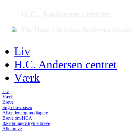
H.C. Andersen centret
The Hans Christian Andersen Centr
Liv
H.C. Andersen centret
Værk
Liv
Værk
Breve
Søg i brevbasen
Afsendere og modtagere
Breve om HCA
Ikke tidligere trykte breve
Alle breve