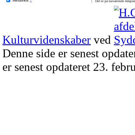
Det er på nuværende tidspun
Kulturvidenskaber
ved
Denne side er senest opdat
er senest opdateret 23. febr