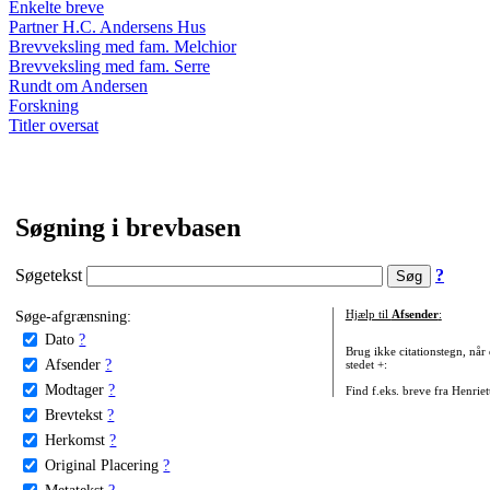
Enkelte breve
Partner H.C. Andersens Hus
Brevveksling med fam. Melchior
Brevveksling med fam. Serre
Rundt om Andersen
Forskning
Titler oversat
Søgning i brevbasen
Søgetekst
?
Søge-afgrænsning:
Hjælp til
Afsender
:
Dato
?
Brug ikke citationstegn, når
Afsender
?
stedet +:
Modtager
?
Find f.eks. breve fra Henrie
Brevtekst
?
Herkomst
?
Original Placering
?
Metatekst
?