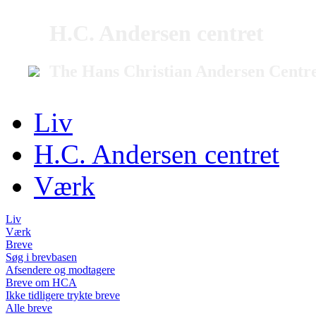
H.C. Andersen centret
The Hans Christian Andersen Centr
Liv
H.C. Andersen centret
Værk
Liv
Værk
Breve
Søg i brevbasen
Afsendere og modtagere
Breve om HCA
Ikke tidligere trykte breve
Alle breve