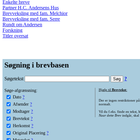
Enkelte breve
Partner H.C. Andersens Hus
Brevveksling med fam. Melchior
Brevveksling med fam. Serre
Rundt om Andersen
Forskning
Titler oversat
Søgning i brevbasen
Søgetekst
?
Søge-afgrænsning:
Hjælp til
Brevtekst
:
Dato
?
Der er ingen restriktioner p
Afsender
?
normalt.
Modtager
?
Vil du f.eks. finde en tekst,
Naar dette Brev
indgår, skal
Brevtekst
?
Herkomst
?
Original Placering
?
Metatekst
?