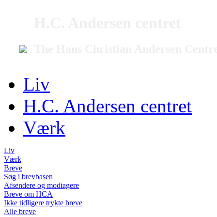
H.C. Andersen centret
The Hans Christian Andersen Centr
Liv
H.C. Andersen centret
Værk
Liv
Værk
Breve
Søg i brevbasen
Afsendere og modtagere
Breve om HCA
Ikke tidligere trykte breve
Alle breve