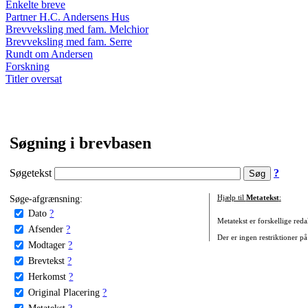
Enkelte breve
Partner H.C. Andersens Hus
Brevveksling med fam. Melchior
Brevveksling med fam. Serre
Rundt om Andersen
Forskning
Titler oversat
Søgning i brevbasen
Søgetekst
?
Søge-afgrænsning:
Hjælp til
Metatekst
:
Dato
?
Metatekst er forskellige reda
Afsender
?
Der er ingen restriktioner på
Modtager
?
Brevtekst
?
Herkomst
?
Original Placering
?
Metatekst
?