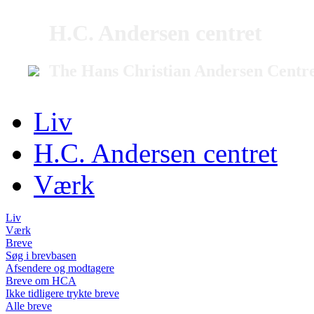
H.C. Andersen centret
The Hans Christian Andersen Centr
Liv
H.C. Andersen centret
Værk
Liv
Værk
Breve
Søg i brevbasen
Afsendere og modtagere
Breve om HCA
Ikke tidligere trykte breve
Alle breve