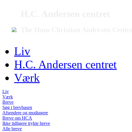
H.C. Andersen centret
The Hans Christian Andersen Centr
Liv
H.C. Andersen centret
Værk
Liv
Værk
Breve
Søg i brevbasen
Afsendere og modtagere
Breve om HCA
Ikke tidligere trykte breve
Alle breve