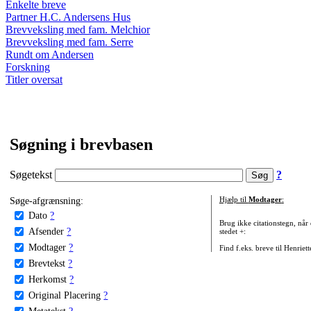
Enkelte breve
Partner H.C. Andersens Hus
Brevveksling med fam. Melchior
Brevveksling med fam. Serre
Rundt om Andersen
Forskning
Titler oversat
Søgning i brevbasen
Søgetekst
?
Søge-afgrænsning:
Hjælp til
Modtager
:
Dato
?
Brug ikke citationstegn, når
Afsender
?
stedet +:
Modtager
?
Find f.eks. breve til Henriet
Brevtekst
?
Herkomst
?
Original Placering
?
Metatekst
?