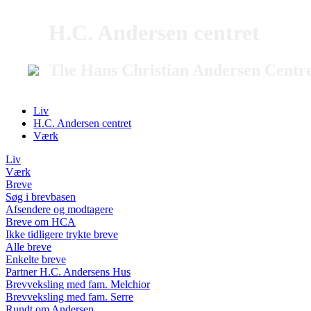
H.C. Andersen centret
The Hans Christian Andersen Centr
Liv
H.C. Andersen centret
Værk
Liv
Værk
Breve
Søg i brevbasen
Afsendere og modtagere
Breve om HCA
Ikke tidligere trykte breve
Alle breve
Enkelte breve
Partner H.C. Andersens Hus
Brevveksling med fam. Melchior
Brevveksling med fam. Serre
Rundt om Andersen