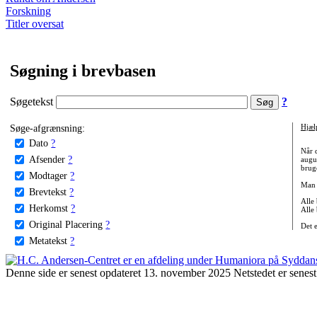
Forskning
Titler oversat
Søgning i brevbasen
Søgetekst
?
Søge-afgrænsning:
Hjæl
Dato
?
Når 
Afsender
?
augu
bruge
Modtager
?
Man 
Brevtekst
?
Alle
Herkomst
?
Alle
Original Placering
?
Det 
Metatekst
?
Denne side er senest opdateret 13. november 2025 Netstedet er senest