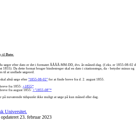
p til
Dato
:
du søger efter dato er det i formatet ÅÅÅÅ-MM-DD, dvs. år-måned-dag. (f.eks. er 1855-08-02 d
st 1855). Da dette format bruger bindestreger skal en dato i citationstegn, da - betyder minus og
s til at undlade søgeord.
skal altså søge efter
"1855-08-02"
for at finde breve fra d. 2. august 1855.
 breve fra 1855:
+1855*
 breve fra august 1855:
+"1855-08"*
er på nuværende tidspunkt ikke muligt at søge på kun måned eller dag.
 opdateret 23. februar 2023