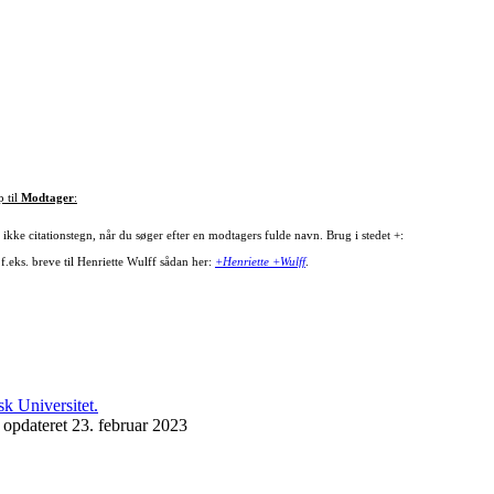
p til
Modtager
:
ikke citationstegn, når du søger efter en modtagers fulde navn. Brug i stedet +:
f.eks. breve til Henriette Wulff sådan her:
+Henriette +Wulff
.
 opdateret 23. februar 2023