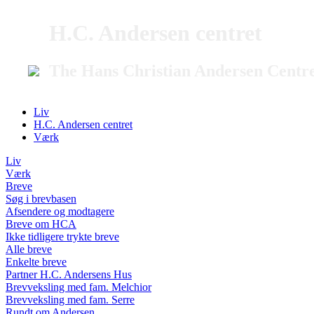
H.C. Andersen centret
The Hans Christian Andersen Centr
Liv
H.C. Andersen centret
Værk
Liv
Værk
Breve
Søg i brevbasen
Afsendere og modtagere
Breve om HCA
Ikke tidligere trykte breve
Alle breve
Enkelte breve
Partner H.C. Andersens Hus
Brevveksling med fam. Melchior
Brevveksling med fam. Serre
Rundt om Andersen