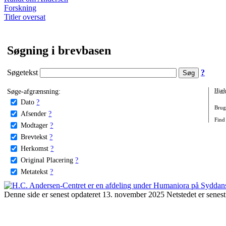
Forskning
Titler oversat
Søgning i brevbasen
Søgetekst
?
Søge-afgrænsning:
Hjæl
Dato
?
Brug 
Afsender
?
Find 
Modtager
?
Brevtekst
?
Herkomst
?
Original Placering
?
Metatekst
?
Denne side er senest opdateret 13. november 2025 Netstedet er senest