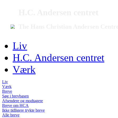
H.C. Andersen centret
The Hans Christian Andersen Centr
Liv
H.C. Andersen centret
Værk
Liv
Værk
Breve
Søg i brevbasen
Afsendere og modtagere
Breve om HCA
Ikke tidligere trykte breve
Alle breve