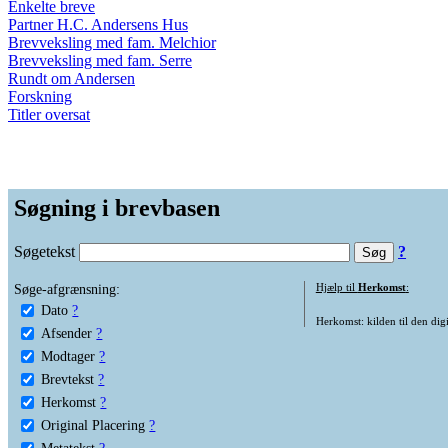
Enkelte breve
Partner H.C. Andersens Hus
Brevveksling med fam. Melchior
Brevveksling med fam. Serre
Rundt om Andersen
Forskning
Titler oversat
Søgning i brevbasen
Søgetekst
?
Søge-afgrænsning:
Hjælp til
Herkomst
:
Dato
?
Herkomst: kilden til den digi
Afsender
?
Modtager
?
Brevtekst
?
Herkomst
?
Original Placering
?
Metatekst
?