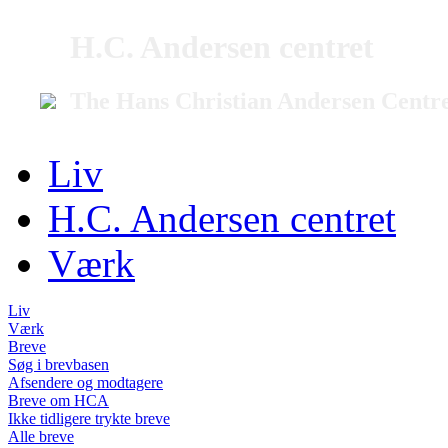
H.C. Andersen centret
The Hans Christian Andersen Centr
Liv
H.C. Andersen centret
Værk
Liv
Værk
Breve
Søg i brevbasen
Afsendere og modtagere
Breve om HCA
Ikke tidligere trykte breve
Alle breve