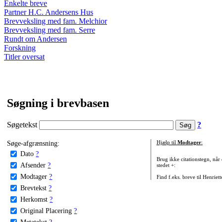
Enkelte breve
Partner H.C. Andersens Hus
Brevveksling med fam. Melchior
Brevveksling med fam. Serre
Rundt om Andersen
Forskning
Titler oversat
Søgning i brevbasen
Søgetekst
?
Søge-afgrænsning:
Hjælp til
Modtager
:
Dato
?
Brug ikke citationstegn, når
Afsender
?
stedet +:
Modtager
?
Find f.eks. breve til Henriet
Brevtekst
?
Herkomst
?
Original Placering
?
Metatekst
?