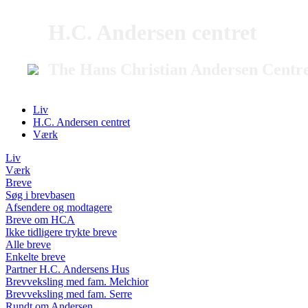
H.C. Andersen centret
The Hans Christian Andersen Centr
Liv
H.C. Andersen centret
Værk
Liv
Værk
Breve
Søg i brevbasen
Afsendere og modtagere
Breve om HCA
Ikke tidligere trykte breve
Alle breve
Enkelte breve
Partner H.C. Andersens Hus
Brevveksling med fam. Melchior
Brevveksling med fam. Serre
Rundt om Andersen