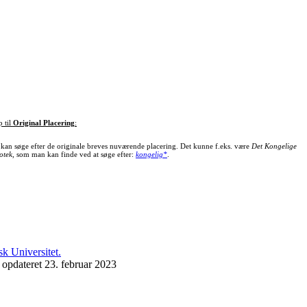
p til
Original Placering
:
kan søge efter de originale breves nuværende placering. Det kunne f.eks. være
Det Kongelige
otek
, som man kan finde ved at søge efter:
kongelig*
.
 opdateret 23. februar 2023