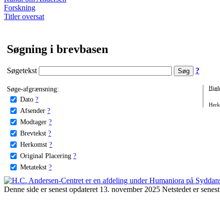
Forskning
Titler oversat
Søgning i brevbasen
Søgetekst
?
Søge-afgrænsning:
Hjæl
Dato
?
Herko
Afsender
?
Modtager
?
Brevtekst
?
Herkomst
?
Original Placering
?
Metatekst
?
Denne side er senest opdateret 13. november 2025 Netstedet er senest