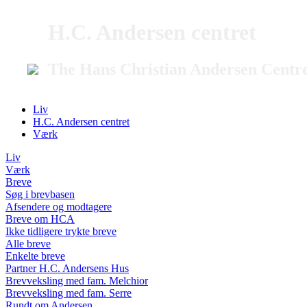
H.C. Andersen centret
The Hans Christian Andersen Centr
Liv
H.C. Andersen centret
Værk
Liv
Værk
Breve
Søg i brevbasen
Afsendere og modtagere
Breve om HCA
Ikke tidligere trykte breve
Alle breve
Enkelte breve
Partner H.C. Andersens Hus
Brevveksling med fam. Melchior
Brevveksling med fam. Serre
Rundt om Andersen