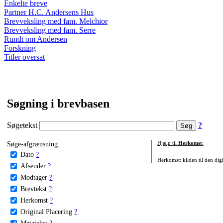
Enkelte breve
Partner H.C. Andersens Hus
Brevveksling med fam. Melchior
Brevveksling med fam. Serre
Rundt om Andersen
Forskning
Titler oversat
Søgning i brevbasen
Søgetekst
?
Søge-afgrænsning:
Hjælp til
Herkomst
:
Dato
?
Herkomst: kilden til den digi
Afsender
?
Modtager
?
Brevtekst
?
Herkomst
?
Original Placering
?
Metatekst
?