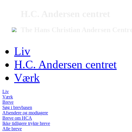
H.C. Andersen centret
The Hans Christian Andersen Centr
Liv
H.C. Andersen centret
Værk
Liv
Værk
Breve
Søg i brevbasen
Afsendere og modtagere
Breve om HCA
Ikke tidligere trykte breve
Alle breve