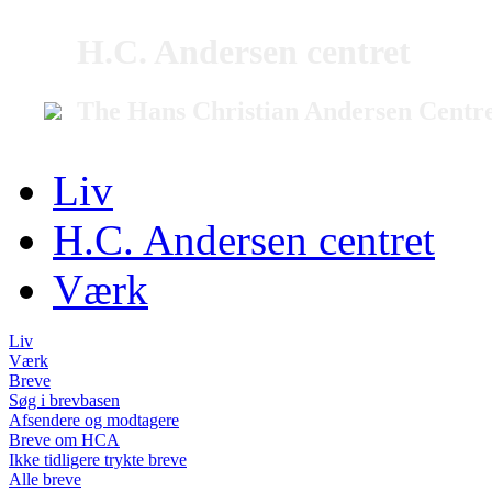
H.C. Andersen centret
The Hans Christian Andersen Centr
Liv
H.C. Andersen centret
Værk
Liv
Værk
Breve
Søg i brevbasen
Afsendere og modtagere
Breve om HCA
Ikke tidligere trykte breve
Alle breve