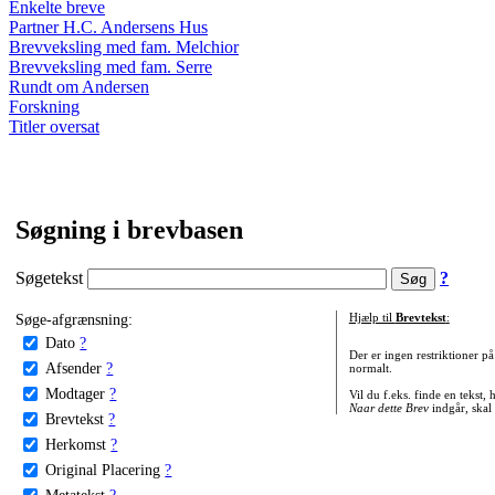
Enkelte breve
Partner H.C. Andersens Hus
Brevveksling med fam. Melchior
Brevveksling med fam. Serre
Rundt om Andersen
Forskning
Titler oversat
Søgning i brevbasen
Søgetekst
?
Søge-afgrænsning:
Hjælp til
Brevtekst
:
Dato
?
Der er ingen restriktioner p
Afsender
?
normalt.
Modtager
?
Vil du f.eks. finde en tekst,
Naar dette Brev
indgår, skal
Brevtekst
?
Herkomst
?
Original Placering
?
Metatekst
?