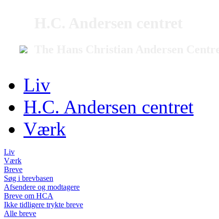
H.C. Andersen centret
The Hans Christian Andersen Centr
Liv
H.C. Andersen centret
Værk
Liv
Værk
Breve
Søg i brevbasen
Afsendere og modtagere
Breve om HCA
Ikke tidligere trykte breve
Alle breve