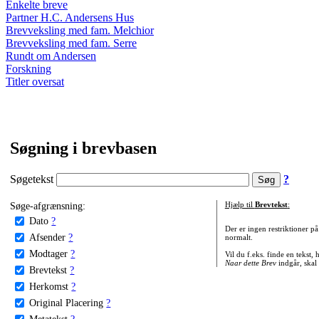
Enkelte breve
Partner H.C. Andersens Hus
Brevveksling med fam. Melchior
Brevveksling med fam. Serre
Rundt om Andersen
Forskning
Titler oversat
Søgning i brevbasen
Søgetekst
?
Søge-afgrænsning:
Hjælp til
Brevtekst
:
Dato
?
Der er ingen restriktioner p
Afsender
?
normalt.
Modtager
?
Vil du f.eks. finde en tekst,
Naar dette Brev
indgår, skal
Brevtekst
?
Herkomst
?
Original Placering
?
Metatekst
?