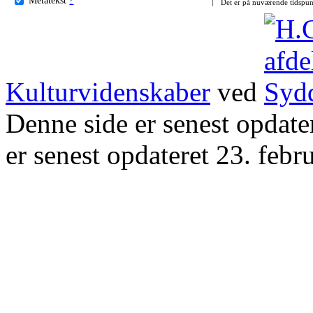
Det er på nuværende tidspun
Kulturvidenskaber
ved
Denne side er senest opdat
er senest opdateret 23. febr