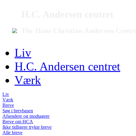
H.C. Andersen centret
The Hans Christian Andersen Centr
Liv
H.C. Andersen centret
Værk
Liv
Værk
Breve
Søg i brevbasen
Afsendere og modtagere
Breve om HCA
Ikke tidligere trykte breve
Alle breve