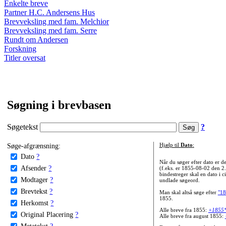
Enkelte breve
Partner H.C. Andersens Hus
Brevveksling med fam. Melchior
Brevveksling med fam. Serre
Rundt om Andersen
Forskning
Titler oversat
Søgning i brevbasen
Søgetekst
?
Søge-afgrænsning:
Hjælp til
Dato
:
Dato
?
Når du søger efter dato er
Afsender
?
(f.eks. er 1855-08-02 den 2
bindestreger skal en dato i c
Modtager
?
undlade søgeord.
Brevtekst
?
Man skal altså søge efter
"18
1855.
Herkomst
?
Alle breve fra 1855:
+1855
Original Placering
?
Alle breve fra august 1855:
Metatekst
?