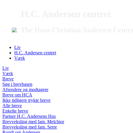
H.C. Andersen centret
The Hans Christian Andersen Centr
Liv
H.C. Andersen centret
Værk
Liv
Værk
Breve
Søg i brevbasen
Afsendere og modtagere
Breve om HCA
Ikke tidligere trykte breve
Alle breve
Enkelte breve
Partner H.C. Andersens Hus
Brevveksling med fam. Melchior
Brevveksling med fam. Serre
Rundt om Andersen