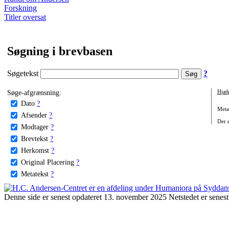
Forskning
Titler oversat
Søgning i brevbasen
Søgetekst
?
Søge-afgrænsning:
Hjæl
Dato
?
Metat
Afsender
?
Der e
Modtager
?
Brevtekst
?
Herkomst
?
Original Placering
?
Metatekst
?
Denne side er senest opdateret 13. november 2025 Netstedet er senest