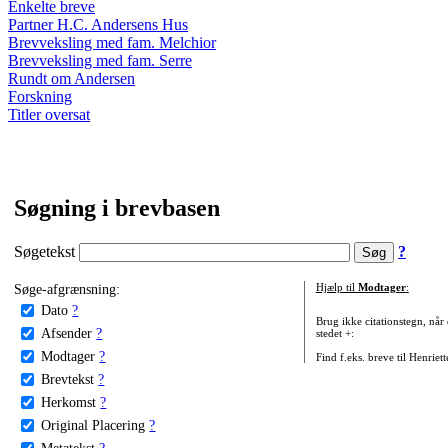
Enkelte breve
Partner H.C. Andersens Hus
Brevveksling med fam. Melchior
Brevveksling med fam. Serre
Rundt om Andersen
Forskning
Titler oversat
Søgning i brevbasen
Søgetekst
?
Søge-afgrænsning:
Hjælp til
Modtager
:
Dato
?
Brug ikke citationstegn, når
Afsender
?
stedet +:
Modtager
?
Find f.eks. breve til Henriet
Brevtekst
?
Herkomst
?
Original Placering
?
Metatekst
?