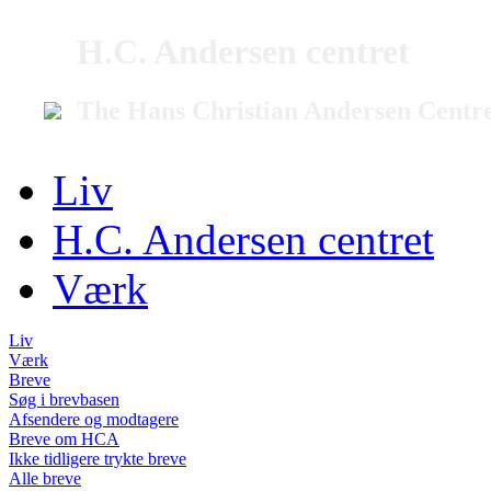
H.C. Andersen centret
The Hans Christian Andersen Centr
Liv
H.C. Andersen centret
Værk
Liv
Værk
Breve
Søg i brevbasen
Afsendere og modtagere
Breve om HCA
Ikke tidligere trykte breve
Alle breve