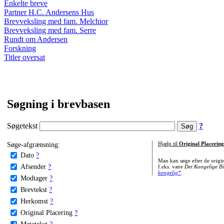
Enkelte breve
Partner H.C. Andersens Hus
Brevveksling med fam. Melchior
Brevveksling med fam. Serre
Rundt om Andersen
Forskning
Titler oversat
Søgning i brevbasen
Søgetekst
?
Søge-afgrænsning:
Hjælp til
Original Placering
Dato
?
Man kan søge efter de origi
Afsender
?
f.eks. være
Det Kongelige Bi
kongelig*
.
Modtager
?
Brevtekst
?
Herkomst
?
Original Placering
?
Metatekst
?