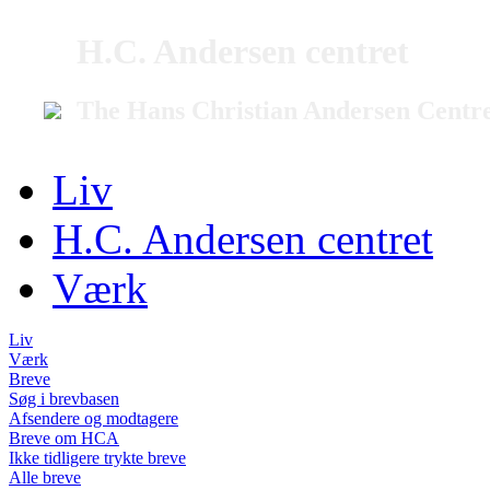
H.C. Andersen centret
The Hans Christian Andersen Centr
Liv
H.C. Andersen centret
Værk
Liv
Værk
Breve
Søg i brevbasen
Afsendere og modtagere
Breve om HCA
Ikke tidligere trykte breve
Alle breve