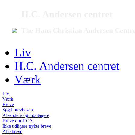
H.C. Andersen centret
The Hans Christian Andersen Centr
Liv
H.C. Andersen centret
Værk
Liv
Værk
Breve
Søg i brevbasen
Afsendere og modtagere
Breve om HCA
Ikke tidligere trykte breve
Alle breve