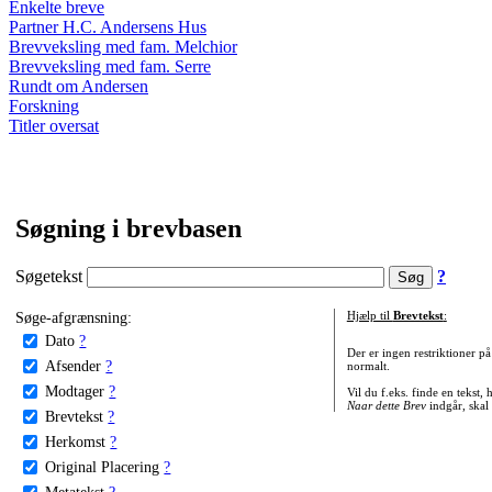
Enkelte breve
Partner H.C. Andersens Hus
Brevveksling med fam. Melchior
Brevveksling med fam. Serre
Rundt om Andersen
Forskning
Titler oversat
Søgning i brevbasen
Søgetekst
?
Søge-afgrænsning:
Hjælp til
Brevtekst
:
Dato
?
Der er ingen restriktioner p
Afsender
?
normalt.
Modtager
?
Vil du f.eks. finde en tekst,
Naar dette Brev
indgår, skal
Brevtekst
?
Herkomst
?
Original Placering
?
Metatekst
?