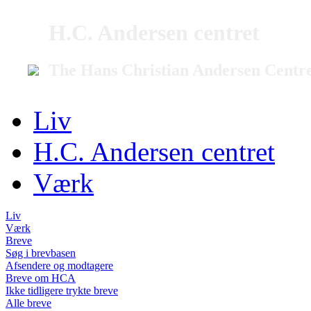
H.C. Andersen centret
The Hans Christian Andersen Centr
Liv
H.C. Andersen centret
Værk
Liv
Værk
Breve
Søg i brevbasen
Afsendere og modtagere
Breve om HCA
Ikke tidligere trykte breve
Alle breve