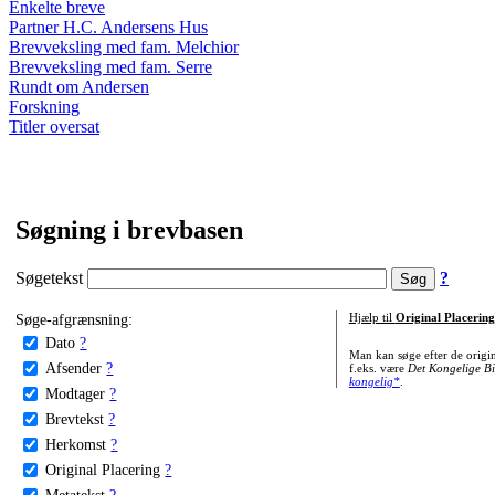
Enkelte breve
Partner H.C. Andersens Hus
Brevveksling med fam. Melchior
Brevveksling med fam. Serre
Rundt om Andersen
Forskning
Titler oversat
Søgning i brevbasen
Søgetekst
?
Søge-afgrænsning:
Hjælp til
Original Placering
Dato
?
Man kan søge efter de origi
Afsender
?
f.eks. være
Det Kongelige Bi
kongelig*
.
Modtager
?
Brevtekst
?
Herkomst
?
Original Placering
?
Metatekst
?