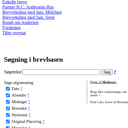
Enkelte breve
Partner H.C. Andersens Hus
Brevveksling med fam. Melchior
Brevveksling med fam. Serre
Rundt om Andersen
Forskning
Titler oversat
Søgning i brevbasen
Søgetekst
?
Søge-afgrænsning:
Hjælp til
Modtager
:
Dato
?
Brug ikke citationstegn, når
Afsender
?
stedet +:
Modtager
?
Find f.eks. breve til Henriet
Brevtekst
?
Herkomst
?
Original Placering
?
Metatekst
?