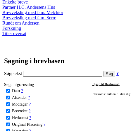
Enkelte breve
Partner H.C. Andersens Hus
Brevveksling med fam. Melchior
Brevveksling med fam. Serre
Rundt om Andersen
Forskning
Titler oversat
Søgning i brevbasen
Søgetekst
?
Søge-afgrænsning:
Hjælp til
Herkomst
:
Dato
?
Herkomst: kilden til den digi
Afsender
?
Modtager
?
Brevtekst
?
Herkomst
?
Original Placering
?
Metatekst
?