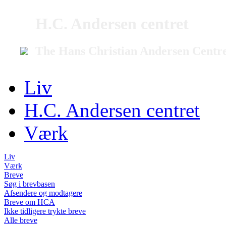
H.C. Andersen centret
The Hans Christian Andersen Centr
Liv
H.C. Andersen centret
Værk
Liv
Værk
Breve
Søg i brevbasen
Afsendere og modtagere
Breve om HCA
Ikke tidligere trykte breve
Alle breve