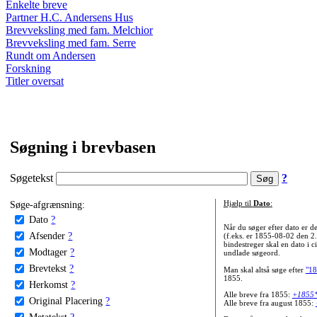
Enkelte breve
Partner H.C. Andersens Hus
Brevveksling med fam. Melchior
Brevveksling med fam. Serre
Rundt om Andersen
Forskning
Titler oversat
Søgning i brevbasen
Søgetekst
?
Søge-afgrænsning:
Hjælp til
Dato
:
Dato
?
Når du søger efter dato er
Afsender
?
(f.eks. er 1855-08-02 den 2
bindestreger skal en dato i c
Modtager
?
undlade søgeord.
Brevtekst
?
Man skal altså søge efter
"18
1855.
Herkomst
?
Alle breve fra 1855:
+1855
Original Placering
?
Alle breve fra august 1855:
Metatekst
?