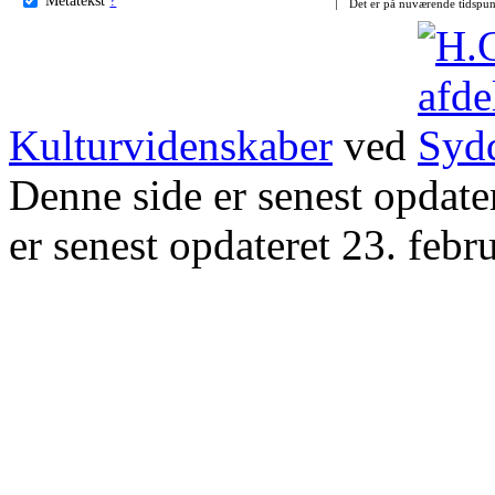
Det er på nuværende tidspun
Kulturvidenskaber
ved
Denne side er senest opdat
er senest opdateret 23. febr