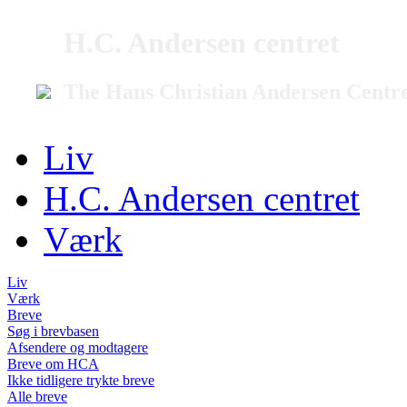
H.C. Andersen centret
The Hans Christian Andersen Centr
Liv
H.C. Andersen centret
Værk
Liv
Værk
Breve
Søg i brevbasen
Afsendere og modtagere
Breve om HCA
Ikke tidligere trykte breve
Alle breve