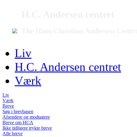
H.C. Andersen centret
The Hans Christian Andersen Centr
Liv
H.C. Andersen centret
Værk
Liv
Værk
Breve
Søg i brevbasen
Afsendere og modtagere
Breve om HCA
Ikke tidligere trykte breve
Alle breve