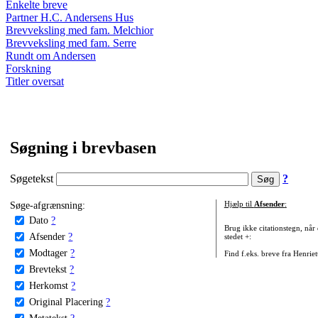
Enkelte breve
Partner H.C. Andersens Hus
Brevveksling med fam. Melchior
Brevveksling med fam. Serre
Rundt om Andersen
Forskning
Titler oversat
Søgning i brevbasen
Søgetekst
?
Søge-afgrænsning:
Hjælp til
Afsender
:
Dato
?
Brug ikke citationstegn, når
Afsender
?
stedet +:
Modtager
?
Find f.eks. breve fra Henrie
Brevtekst
?
Herkomst
?
Original Placering
?
Metatekst
?